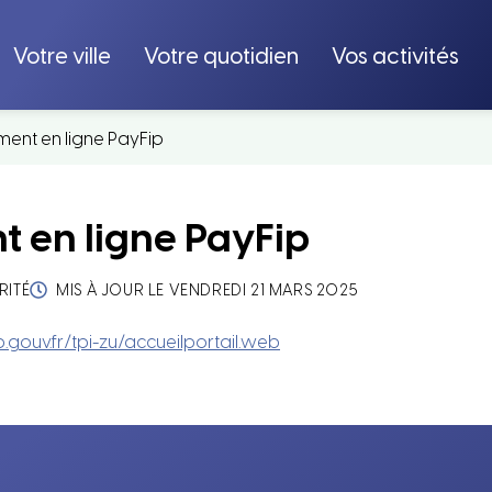
Votre ville
Votre quotidien
Vos activités
ment en ligne PayFip
 en ligne PayFip
RITÉ
MIS À JOUR LE
VENDREDI 21 MARS 2025
.gouv.fr/tpi-zu/accueilportail.web