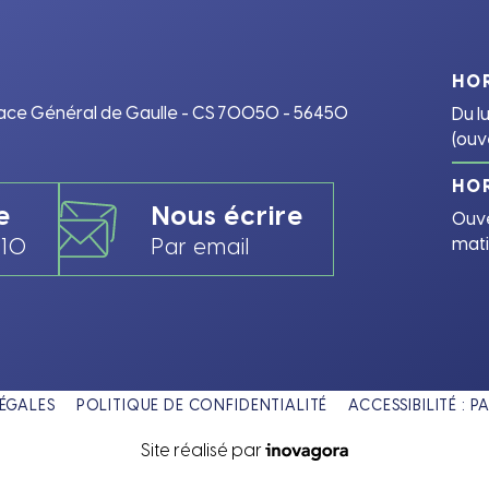
HOR
Place Général de Gaulle - CS 70050 - 56450
Du l
(ouv
HOR
e
Nous écrire
Ouve
 10
Par email
mati
ÉGALES
POLITIQUE DE CONFIDENTIALITÉ
ACCESSIBILITÉ :
Inovagora (ouverture dans 
Site réalisé par