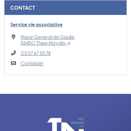
Informations complémentaires
CONTACT
Service vie associative
Place General de Gaulle,
(ouverture dans un nouvel ong
(ouverture dans un nouvel o
56450 Theix-Noyalo
02 57 67 55 78
Contacter