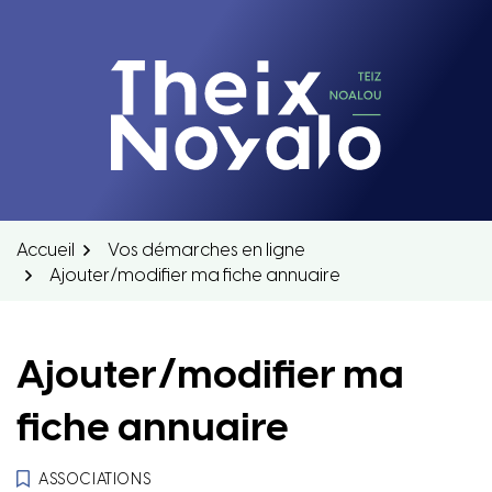
Aller
au
contenu
Theix-Noyalo
Accueil
Vos démarches en ligne
Ajouter/modifier ma fiche annuaire
Ajouter/modifier ma
fiche annuaire
ASSOCIATIONS