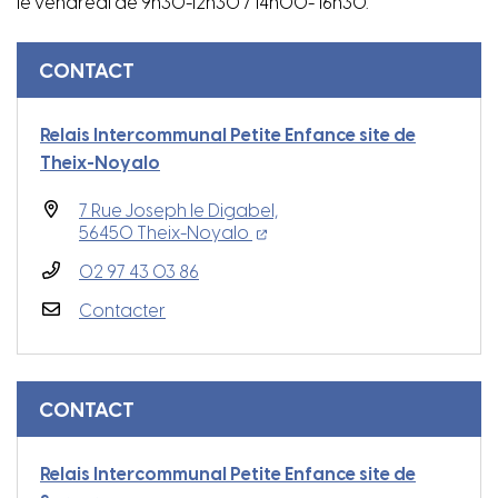
le vendredi de 9h30-12h30 / 14h00- 16h30.
Informations complémentaires
CONTACT
Relais Intercommunal Petite Enfance site de
Theix-Noyalo
7 Rue Joseph le Digabel,
(ouverture dans un nouvel ong
(ouverture dans un nouvel o
56450 Theix-Noyalo
02 97 43 03 86
Contacter
CONTACT
Relais Intercommunal Petite Enfance site de