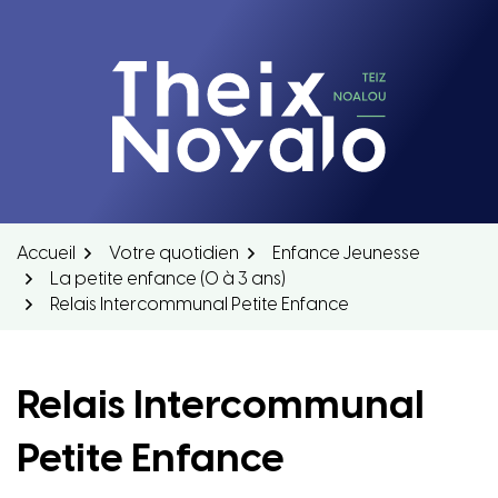
Aller
au
contenu
Theix-Noyalo
Accueil
Votre quotidien
Enfance Jeunesse
La petite enfance (0 à 3 ans)
Relais Intercommunal Petite Enfance
Relais Intercommunal
Petite Enfance